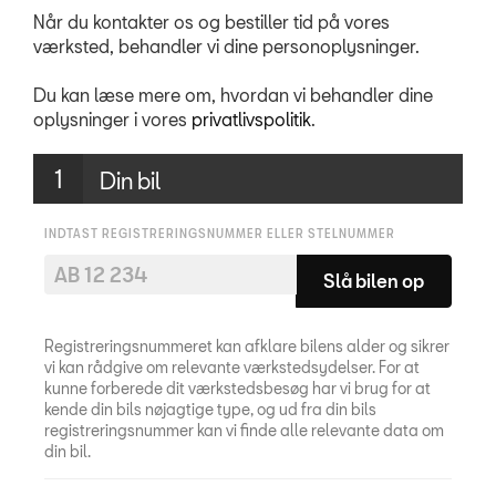
MinSEAT
Når du kontakter os og bestiller tid på vores
værksted, behandler vi dine personoplysninger.
Synstjek
Du kan læse mere om, hvordan vi behandler dine
RESERVEDELE
oplysninger i vores
privatlivspolitik
.
TILBEHØR
Din bil
NYHEDER
INDTAST REGISTRERINGSNUMMER ELLER STELNUMMER
Slå bilen op
OM OS
SOCIALE MEDIER
Registreringsnummeret kan afklare bilens alder og sikrer
vi kan rådgive om relevante værkstedsydelser.​ For at
kunne forberede dit værkstedsbesøg har vi brug for at
kende din bils nøjagtige type, og ud fra din bils
registreringsnummer kan vi finde alle relevante data om
din bil.