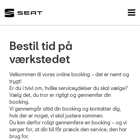
SEAT
Tog
nav
FORSIDE
BRUGTE BILER
Bestil tid på
VÆRKSTED
værkstedet
Koncepter og se
Velkommen til vores online booking – det er nemt og
trygt!
Bestil tid til dæks
Er du i tvivl om, hvilke serviceydelser du skal vælge?
Bestil tid på vær
Vælg det, du tror er rigtigt og gennemfør din
booking.
5+ serviceefters
Vi gennemgår altid din booking og kontakter dig,
hvis der er noget, vi skal justere sammen.
Service & Rep a
Du kan derfor roligt gennemføre en booking – og vi
sørger for, at din bil får præcis den service, den har
Prismatch
brug for.