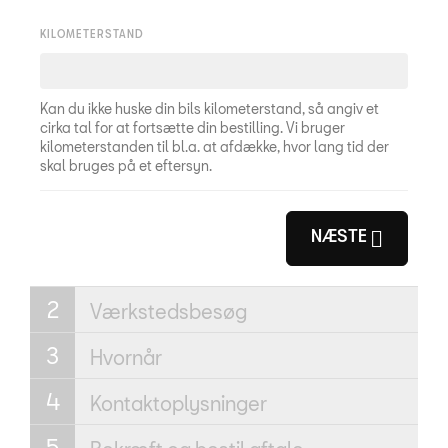
KILOMETERSTAND
Kan du ikke huske din bils kilometerstand, så angiv et
cirka tal for at fortsætte din bestilling. Vi bruger
kilometerstanden til bl.a. at afdække, hvor lang tid der
skal bruges på et eftersyn.
NÆSTE
Værkstedsbesøg
Hvornår
Kontaktoplysninger