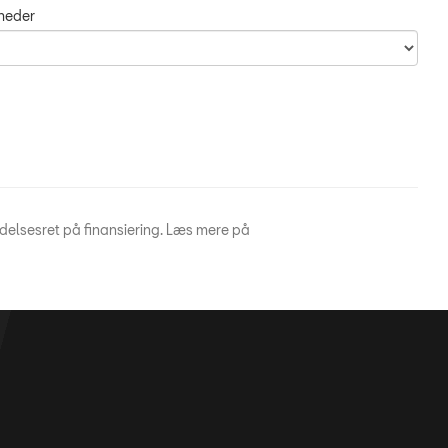
åneder
ydelsesret på finansiering. Læs mere på