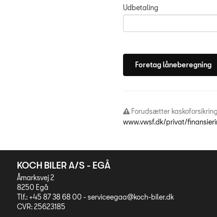
Udbetaling
Forudsætter kaskoforsikring
www.vwsf.dk/privat/finansier
KOCH BILER A/S - EGÅ
Åmarksvej 2
8250 Egå
Tlf.: +45 87 38 68 00 -
serviceegaa@koch-biler.dk
CVR: 25623185