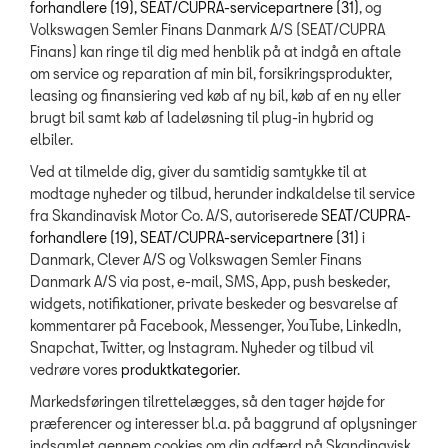
forhandlere (19),
SEAT/CUPRA-servicepartnere (31)
, og
Volkswagen Semler Finans Danmark A/S (SEAT/CUPRA
Finans) kan ringe til dig med henblik på at indgå en aftale
om service og reparation af min bil, forsikringsprodukter,
leasing og finansiering ved køb af ny bil, køb af en ny eller
brugt bil samt køb af ladeløsning til plug-in hybrid og
elbiler.
Ved at tilmelde dig, giver du samtidig samtykke til at
modtage nyheder og tilbud, herunder indkaldelse til service
fra Skandinavisk Motor Co. A/S, autoriserede
SEAT/CUPRA-
forhandlere (19),
SEAT/CUPRA-servicepartnere (31)
i
Danmark, Clever A/S og Volkswagen Semler Finans
Danmark A/S via post, e-mail, SMS, App, push beskeder,
widgets, notifikationer, private beskeder og besvarelse af
kommentarer på Facebook, Messenger, YouTube, LinkedIn,
Snapchat, Twitter, og Instagram. Nyheder og tilbud vil
vedrøre vores
produktkategorier
.
Markedsføringen tilrettelægges, så den tager højde for
præferencer og interesser bl.a. på baggrund af oplysninger
indsamlet gennem cookies om din adfærd på Skandinavisk