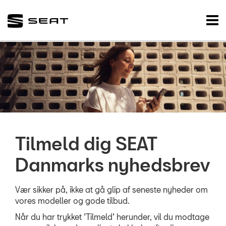
SEAT
Tog
nav
FORSIDE
BRUGTE BILER
VÆRKSTED
RESERVEDELE
Tilmeld dig SEAT
TILBEHØR
Danmarks nyhedsbrev
NYHEDER
Vær sikker på, ikke at gå glip af seneste nyheder om
Tilmeld dig SEA
vores modeller og gode tilbud.
nyhedsbrev
Når du har trykket ’Tilmeld’ herunder, vil du modtage
Aktuelt