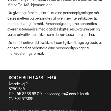
Motor Co. A/S’ hjemmesider.
Du giver også samtykke til, at dine personoplysninger må
deles mellem og behandles af ovennævnte selskaber til
markedsføringsformål. Personoplysningerne behandles i
overensstemmelse med databeskyttelseslovgivningen og
vores privatlivspolitikker, som du kan læse mere om
her
.
Du kan til enhver tid trække dit samtykke tilbage og bede os
ophøre med at behandle dine personoplysninger til
markedsføringsformål.
KOCH BILER A/S - EGÅ
Åmarksvej 2
8250 Egå
Tlf.: +45 87 38 68 00 -
serviceegaa@koch-biler.dk
CVR: 25623185